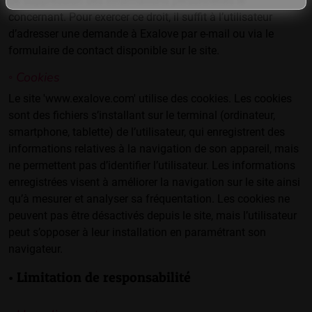
de suppression des informations personnelles le
concernant. Pour exercer ce droit, il suffit à l’utilisateur
d’adresser une demande à Exalove par e-mail ou via le
formulaire de contact disponible sur le site.
◦ Cookies
Le site 'www.exalove.com' utilise des cookies. Les cookies
sont des fichiers s’installant sur le terminal (ordinateur,
smartphone, tablette) de l’utilisateur, qui enregistrent des
informations relatives à la navigation de son appareil, mais
ne permettent pas d’identifier l’utilisateur. Les informations
enregistrées visent à améliorer la navigation sur le site ainsi
qu’à mesurer et analyser sa fréquentation. Les cookies ne
peuvent pas être désactivés depuis le site, mais l’utilisateur
peut s’opposer à leur installation en paramétrant son
navigateur.
• Limitation de responsabilité