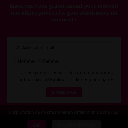
Inscrivez-vous gratuitement pour recevoir
nos offres privées les plus séduisantes du
moment :
Homme
Femme
J'accepte de recevoir les communications
publicitaires d'Exalove et de ses partenaires.
S'INSCRIRE
L'exploration de ce site implique l'utilisation de cookies.
Copyright © 2020~2026 Exalove
OK
EN SAVOIR PLUS
Informations légales
Plan du site